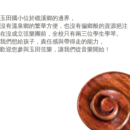
玉田國小位於礁溪鄉的邊界，
​沒有溫泉鄉的繁華方便，也沒有偏鄉般的資源挹注
在沒成立弦樂團前，全校只有兩三位學生學琴。
我們想給孩子，責任感與帶得走的能力，
歡迎您參與玉田弦樂，讓我們從音樂開始！